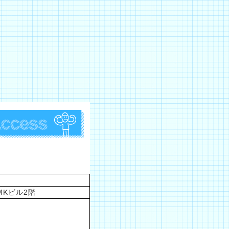
泊MKビル2階