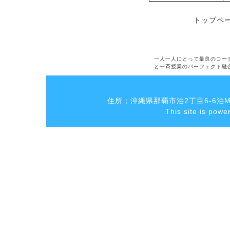
トップペ
一人一人にとって最良のコー
と一斉授業のパーフェクト融
住所；沖縄県那覇市泊2丁目6-6泊MK
This site is pow