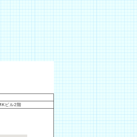
泊MKビル2階