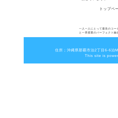
トップペ
一人一人にとって最良のコー
と一斉授業のパーフェクト融
住所；沖縄県那覇市泊2丁目6-6泊MK
This site is pow