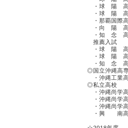
・球 陽 高
・球 陽 高
・那覇国際高
・向 陽 高
・知 念 高
推薦入試
・球 陽 
・球 陽 高
・知 念 
◎国立沖縄
・沖縄工業高等
◎私立高校
・沖縄尚学高校
・沖縄尚学高
・沖縄尚学高
・興 南高校
☆2018年度