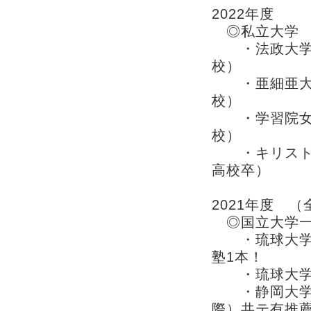
2022年度
◎私立大学
・法政大学 
校）
・亜細亜大
校）
・学習院女子
校）
・キリスト教
高校卒）
2021年度 
◎国立大学一
・琉球大学 医
塾1本！
・琉球大学 人
・静岡大学 
際）共テ有推