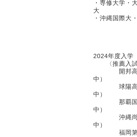
・専修大学・
大
・沖縄国際大
琉大校 高校入
2024年度入
〈推薦入試
開邦高校 
中）
球陽高校
中）
那覇国際高
中）
沖縄尚学
中）
福岡第