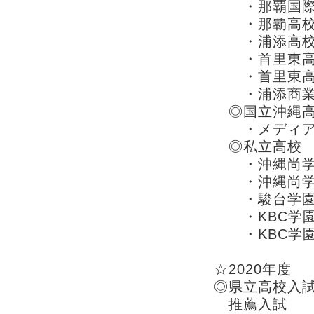
・那覇国際 
・那覇高
・浦添高
・首里東
・首里東
・浦添商業
◎国立沖縄
・メディア工
◎私立高校
・沖縄尚学高
・沖縄尚学高
・駿台学園
・KBC学園
・KBC学園 
☆2020年度 
◎県立高校入
推薦入試