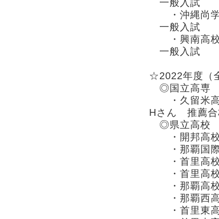
一般入試
・沖縄尚学高
一般入試
・興南高校
一般入試
☆2022年度（
◎国立高専
・久留米高専
Hさん 推薦合
◎県立高校
・開邦高校
・那覇国際高
・首里高校
・首里高校
・那覇高校
・那覇西高
・首里東高