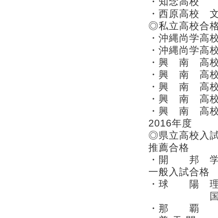
・知念高
・西原高校
◎私立高校合
・沖縄尚学高
・沖縄尚学高校
・興 南 高
・興 南 高
・興 南 高
・興 南 高
・興 南 高
2016年度
◎県立高校入
推薦合格
・開 邦 学
一般入試合
・球 陽 
国際英
・那 