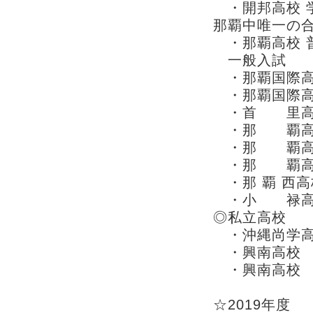
・開邦高校 学
那覇中唯一の
・那覇高校 
一般入試
・那覇国際高
・那覇国際高校
・首 里高校 
・那 覇高校
・那 覇高校
・那 覇高校
・那 覇 西高
・小 禄高校 
◎私立高校
・沖縄尚学高
・興南高校 特
・興南高校 
☆2019年度 