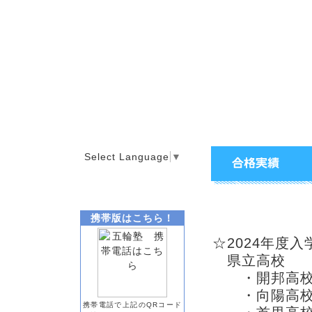
Select Language
▼
那覇校 高校入
携帯版はこちら！
☆2024年度入
県立高校
・開邦高校
・向陽高校
携帯電話で上記のQRコード