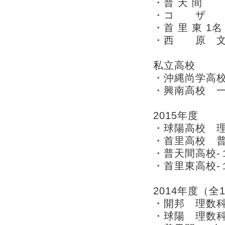
・普 天 
・コ 
・首 里 東 1名
・西 原 
私立高校
・沖縄尚学高
・興南高校 一
2015年度
・球陽高校 理
・首里高校 普
・普天間高校-
・首里東高校-
2014年度（全
・開邦 理数科
・球陽 理数科