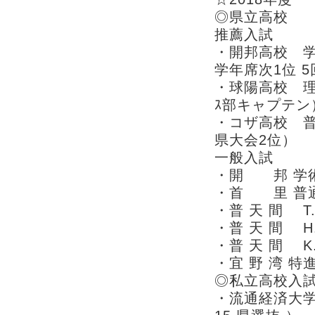
◎県立高校
推薦入試
・開邦高校 学術
学年席次1位 5
・球陽高校 
ｽ部キャプテン
・コザ高校 
県大会2位）
一般入試
・開 邦 学術
・首 里 普
・普 天 間 T
・普 天 間 H
・普 天 間 K
・宜 野 湾 特
◎私立高校入
・流通経済大学