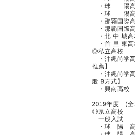
・球 陽高校
・球 陽高校
・那覇国際高
・那覇国際高
・北 中 城高
・首 里 東高
◎私立高校
・沖縄尚学高
推薦】
・沖縄尚学
般 B方式】
・興南高校 
2019年度 (全
◎県立高校
一般入試
・球 陽 高
・球 陽 高