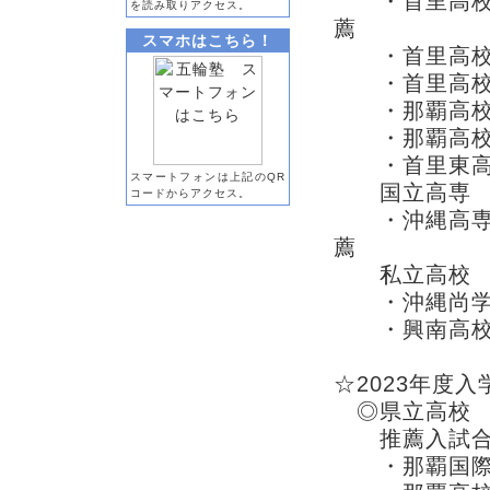
・首里高校
を読み取りアクセス。
薦
スマホはこちら！
・首里高校
・首里高校
・那覇高
・那覇高
・首里東
スマートフォンは上記のQR
国立高専
コードからアクセス。
・沖縄高専 
薦
私立高校
・沖縄尚学高
・興南高
☆2023年度入
◎県立高校
推薦入試合
・那覇国際高