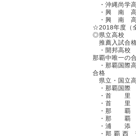
・沖縄尚学高校
・興 南 高
・興 南 高
☆2018年度（
◎県立高校
推薦入試合
・開邦高校 学
那覇中唯一の
・那覇国際高
合格
県立・国立高
・那覇国際 
・首 里 普
・首 里 普
・那 覇 S
・那 覇 N
・浦 添 G
・那 覇 西 