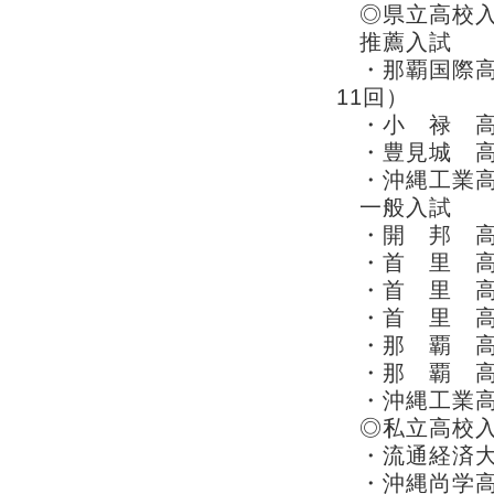
◎県立高校
推薦入試
・那覇国際高
11回）
・小 禄 
・豊見城 
・沖縄工業
一般入試
・開 邦 高
・首 里 高
・首 里 高
・首 里 高
・那 覇 高
・那 覇 高
・沖縄工業高
◎私立高校
・流通経済大
・沖縄尚学高